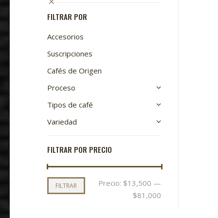
pueden
elegir
FILTRAR POR
en
Accesorios
la
página
Suscripciones
de
Cafés de Origen
producto
Proceso
Tipos de café
Variedad
FILTRAR POR PRECIO
Precio
Precio
Precio:
$13,500
—
FILTRAR
mínimo
máximo
$81,000