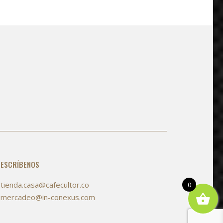
ESCRÍBENOS
tienda.casa@cafecultor.co
0
mercadeo@in-conexus.com