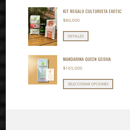
KIT REGALO CULTURISTA EXOTIC
$
80,000
Este
DETALLES
producto
tiene
múltiples
MANDARINA QUEEN GEISHA
variantes.
$
165,000
Las
opciones
Este
SELECCIONAR OPCIONES
se
product
pueden
tiene
elegir
múltiple
en
variante
la
Las
página
opcione
de