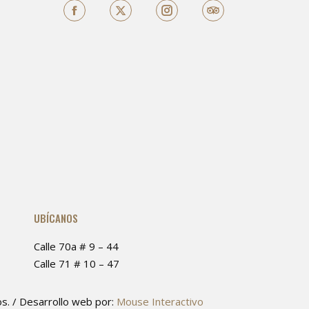
Facebook
X
TripAdvisor
o
UBÍCANOS
Calle 70a # 9 – 44
Calle 71 # 10 – 47
s. / Desarrollo web por:
Mouse Interactivo