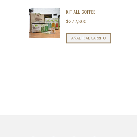
KIT ALL COFFEE
$
272,800
AÑADIR AL CARRITO
o
s
s.
s