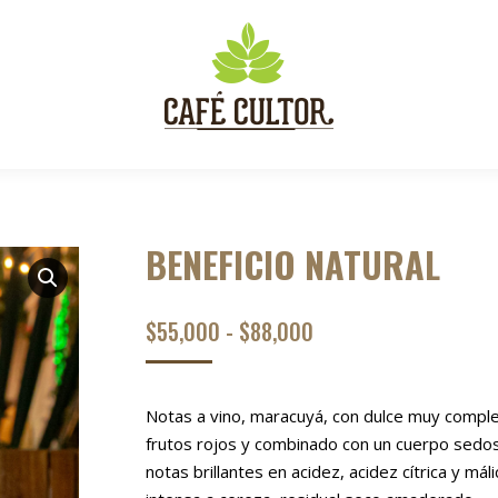
BENEFICIO NATURAL
RANGO
$
55,000
-
$
88,000
DE
PRECIOS:
Notas a vino, maracuyá, con dulce muy comple
DESDE
frutos rojos y combinado con un cuerpo sedo
$55,000
notas brillantes en acidez, acidez cítrica y máli
HASTA