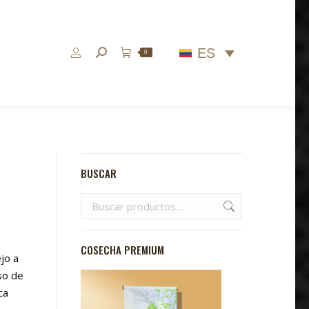
ES
Buscar:
0
BUSCAR
COSECHA PREMIUM
jo a
so de
ca