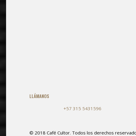
se
producto
pueden
elegir
en
la
página
de
product
LLÁMANOS
+57 315 5431596
© 2018 Café Cultor. Todos los derechos reservado