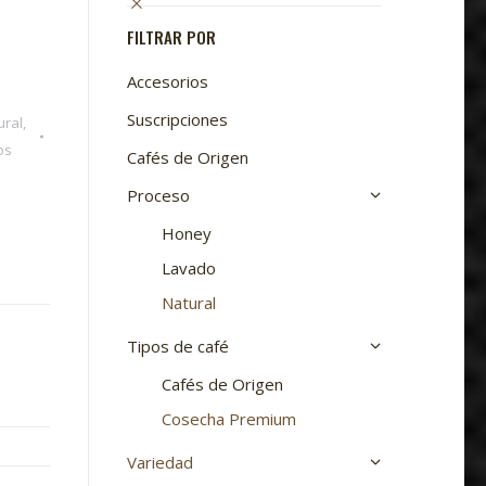
pueden
elegir
FILTRAR POR
en
Accesorios
la
página
Suscripciones
ural
,
de
os
Cafés de Origen
producto
Proceso
Honey
Lavado
Natural
Tipos de café
Cafés de Origen
Cosecha Premium
Variedad