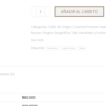
se
se
pueden
BENEFICIO
pueden
AÑADIR AL CARRITO
elegir
NATURAL
elegir
en
cantidad
en
la
Categorías:
Cafés de Origen
,
Cosecha Premium
,
Nat
la
página
Nueces
,
Región Geográfica
,
Tabi
,
Varietales y Exótic
página
de
de
SKU:
N/D
producto
producto
Etiquetas:
beneficio
cafés huila
huila
ciones (0)
$80.000
500.0000