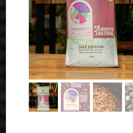
BORBÓN ROS
$
55,000
-
$
88
SELECCIONAR OPC