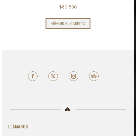
$
60,500
AÑADIR AL CARRITO
Facebook
X
TripAdvisor
LLÁMANOS