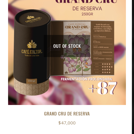
OUT OF STOCK
io
io
imo
imo
GRAND CRU DE RESERVA
$
47,000