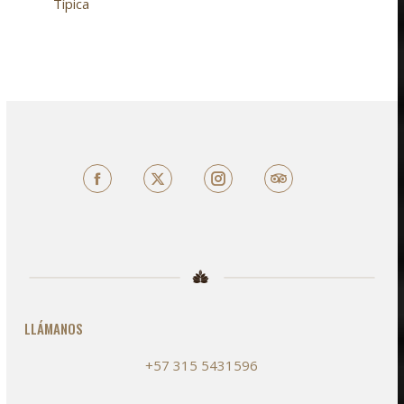
Típica
Facebook
X
TripAdvisor
LLÁMANOS
+57 315 5431596