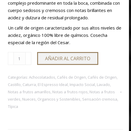
complejo predominante en toda la boca, combinada con
cuerpo sedosos y cremosos con notas brillantes en
acidez y dulzura de residual prolongado.
Un café de origen caracterizado por sus altos niveles de
acidez, orgánico 100% libre de químicos. Cosecha
especial de la región del Cesar.
MANAURE
AÑADIR AL CARRITO
cantidad
Categorías:
Achocolatados
,
Cafés de Origen
,
Cafés de Origen
,
Castillo
,
Caturra
,
El Espresso Ideal
,
Impacto Social
,
Lavado
,
Notas a frutos amarillos
,
Notas a frutos rojos
,
Notas a frutos
verdes
,
Nueces
,
Organicos y Sostenibles
,
Sensación cremosa
,
Típica