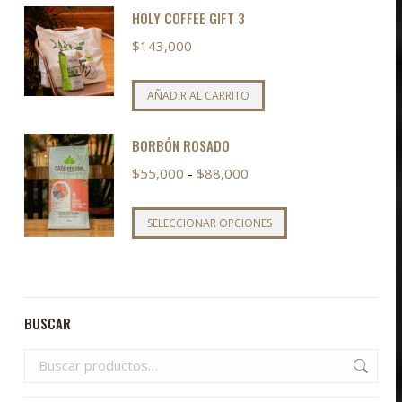
HOLY COFFEE GIFT 3
$
143,000
AÑADIR AL CARRITO
BORBÓN ROSADO
Rango
$
55,000
-
$
88,000
de
precios:
Este
SELECCIONAR OPCIONES
desde
producto
$55,000
tiene
hasta
múltiples
$88,000
variantes.
BUSCAR
Las
opciones
se
pueden