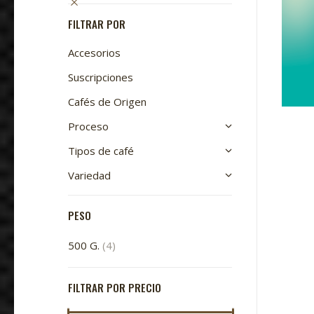
pueden
elegir
FILTRAR POR
en
Accesorios
la
página
Suscripciones
de
Cafés de Origen
producto
Proceso
Tipos de café
Variedad
PESO
500 G.
(4)
FILTRAR POR PRECIO