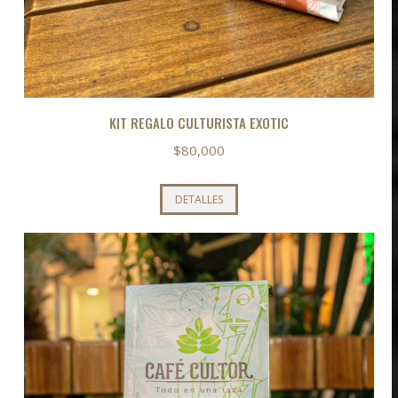
KIT REGALO CULTURISTA EXOTIC
$
80,000
Este
DETALLES
producto
tiene
múltiples
variantes.
Las
opciones
se
pueden
elegir