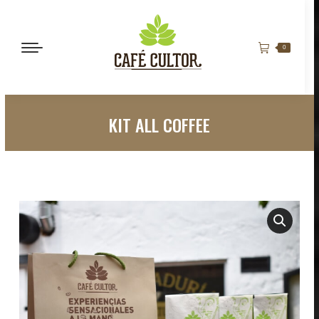
0
KIT ALL COFFEE
Estás aquí: