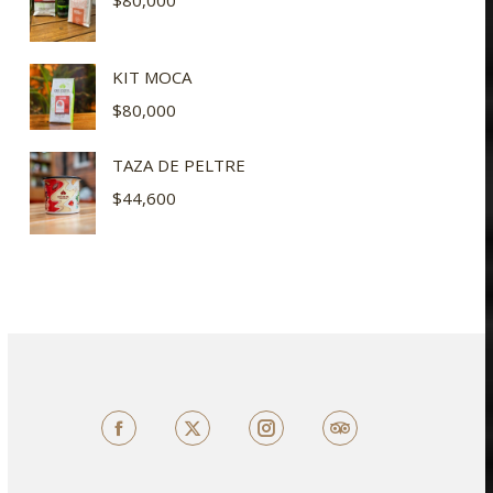
$
80,000
KIT MOCA
$
80,000
TAZA DE PELTRE
$
44,600
Facebook
X
TripAdvisor