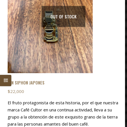
BENEFICIO NATURAL
Rango
$
55,000
-
$
88,000
de
OUT OF STOCK
S
precios:
Este
SELECCIONAR OPCIONES
desde
producto
KIT PREMIUM EXOTIC
$55,000
tiene
$
341,000
hasta
múltiples
$88,000
variantes.
AÑADIR AL CARRITO
Las
opciones
se
pueden
PIN SIPHON JAPONES
elegir
$
22,000
en
la
El fruto protagonista de esta historia, por el que nuestra
página
marca Café Cultor en una continua actividad, lleva a su
de
grupo a la obtención de este exquisito grano de la tierra
producto
para las personas amantes del buen café.