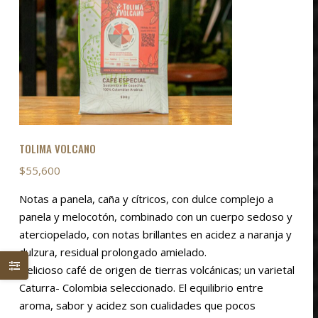
BENEFICIO NATURAL
Rango
$
55,000
-
$
88,000
de
S
precios:
Este
SELECCIONAR OPCIONES
desde
producto
KIT PREMIUM EXOTIC
$55,000
tiene
$
341,000
hasta
múltiples
$88,000
variantes.
AÑADIR AL CARRITO
Las
TOLIMA VOLCANO
opciones
$
55,600
se
Notas a panela, caña y cítricos, con dulce complejo a
pueden
panela y melocotón, combinado con un cuerpo sedoso y
elegir
aterciopelado, con notas brillantes en acidez a naranja y
en
dulzura, residual prolongado amielado.
la
Delicioso café de origen de tierras volcánicas; un varietal
página
Caturra- Colombia seleccionado. El equilibrio entre
de
aroma, sabor y acidez son cualidades que pocos
producto