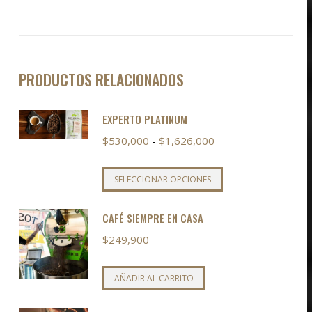
PRODUCTOS RELACIONADOS
EXPERTO PLATINUM
Rango
$
530,000
-
$
1,626,000
de
precios:
Este
SELECCIONAR OPCIONES
desde
producto
$530,000
tiene
CAFÉ SIEMPRE EN CASA
hasta
múltiples
$
249,900
$1,626,000
variantes.
Las
AÑADIR AL CARRITO
opciones
se