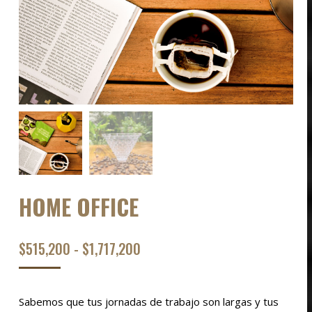
HOME OFFICE
RANGO
$
515,200
-
$
1,717,200
DE
PRECIOS:
Sabemos que tus jornadas de trabajo son largas y tus
DESDE