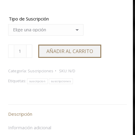
Tipo de Suscripción
Home
AÑADIR AL CARRITO
office
cantidad
Categoría:
Suscripciones
SKU:
N/D
Etiquetas:
suscripcion
suscripciones
Descripción
Información adicional