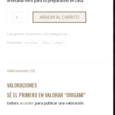
Artesanal filtro para tu preparación en casa.
Origami
AÑADIR AL CARRITO
cantidad
Categorías:
Accesorios
,
Sin categorizar
Etiquetas:
accesorios
filtros
origami
Valoraciones (0)
VALORACIONES
SÉ EL PRIMERO EN VALORAR “ORIGAMI”
Debes
acceder
para publicar una valoración.