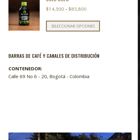
Rango
$
14,500
-
$
85,800
de
precios:
Este
SELECCIONAR OPCIONES
desde
producto
$14,500
tiene
hasta
múltiples
BARRAS DE CAFÉ Y CANALES DE DISTRIBUCIÓN
$85,800
variantes.
Las
CONTENEDOR:
opciones
Calle 69 No 6 - 20, Bogotá - Colombia
se
pueden
elegir
en
la
página
de
producto