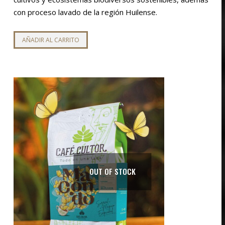
con proceso lavado de la región Huilense.
AÑADIR AL CARRITO
OUT OF STOCK
io
io
imo
imo