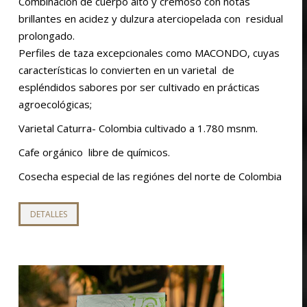
Combinación de cuerpo alto y cremoso con notas
brillantes en acidez y dulzura aterciopelada con residual
prolongado.
Perfiles de taza excepcionales como MACONDO, cuyas
características lo convierten en un varietal de
espléndidos sabores por ser cultivado en prácticas
agroecológicas;
Varietal Caturra- Colombia
cultivado a 1.780 msnm.
Cafe orgánico libre de químicos.
Cosecha especial de las regiónes del norte de Colombia
Este
DETALLES
producto
tiene
múltiples
variantes.
Las