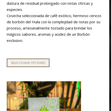
dulzura de residual prolongado con notas cítricas y
hasta
especies.
$88,000
Cosecha seleccionada de café exótico, hermoso cerezo
de borbón del Huila con la complejidad de notas por su
proceso, artesanalmente tostado para brindar los
mágicos sabores, aromas y acidez de un Borbón
exclusivo.
Este
SELECCIONAR OPCIONES
producto
tiene
múltiples
variantes.
Las
opciones
se
pueden