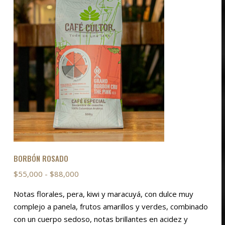
opciones
se
pueden
elegir
en
la
página
de
producto
BORBÓN ROSADO
Rango
$
55,000
-
$
88,000
de
Notas florales, pera, kiwi y maracuyá, con dulce muy
precios:
complejo a panela, frutos amarillos y verdes, combinado
desde
con un cuerpo sedoso, notas brillantes en acidez y
$55,000