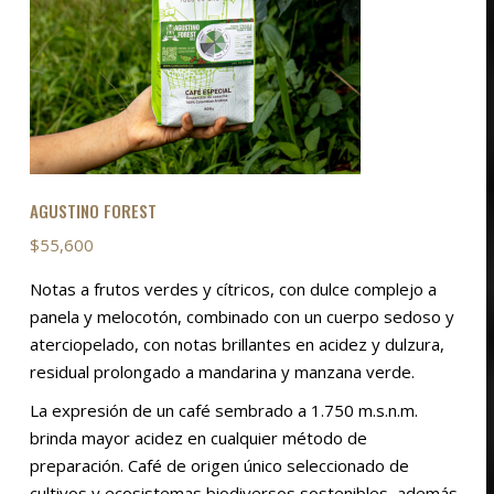
$
165,000
Este
SELECCIONAR OPCIONES
producto
tiene
KIT PREMIUM EXOTIC
múltiples
$
341,000
variantes.
Las
AGUSTINO FOREST
opciones
AÑADIR AL CARRITO
$
55,600
se
pueden
Notas a frutos verdes y cítricos, con dulce complejo a
elegir
panela y melocotón, combinado con un cuerpo sedoso y
en
aterciopelado, con notas brillantes en acidez y dulzura,
la
residual prolongado a mandarina y manzana verde.
página
La expresión de un café sembrado a 1.750 m.s.n.m.
de
brinda mayor acidez en cualquier método de
producto
preparación. Café de origen único seleccionado de
cultivos y ecosistemas biodiversos sostenibles, además