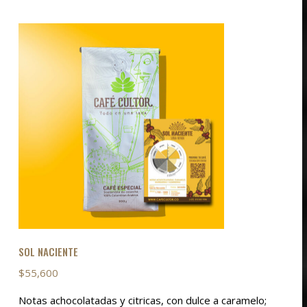
tiene
múltiples
variantes.
Las
opciones
se
pueden
elegir
en
la
página
de
producto
SOL NACIENTE
$
55,600
Notas achocolatadas y citricas, con dulce a caramelo;