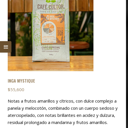
elegir
en
la
página
de
producto
INGA MYSTIQUE
$
55,600
Notas a frutos amarillos y cítricos, con dulce complejo a
panela y melocotón, combinado con un cuerpo sedoso y
aterciopelado, con notas brillantes en acidez y dulzura,
residual prolongado a mandarina y frutos amarillos.