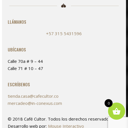
la
página
de
LLÁMANOS
producto
+57 315 5431596
UBÍCANOS
Calle 70a # 9 – 44
Calle 71 # 10 – 47
ESCRÍBENOS
tienda.casa@cafecultor.co
mercadeo@in-conexus.com
0
© 2018 Café Cultor. Todos los derechos reservados. /
Desarrollo web por:
Mouse Interactivo