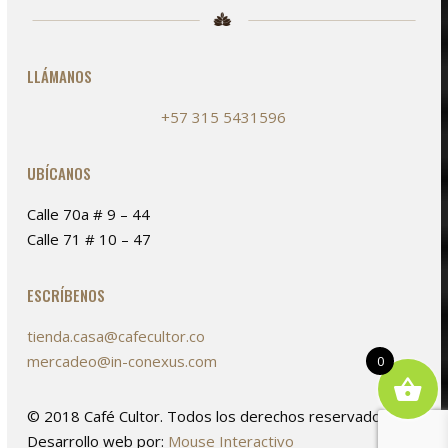
la
página
de
LLÁMANOS
producto
+57 315 5431596
UBÍCANOS
Calle 70a # 9 – 44
Calle 71 # 10 – 47
ESCRÍBENOS
tienda.casa@cafecultor.co
mercadeo@in-conexus.com
0
© 2018 Café Cultor. Todos los derechos reservados. /
Desarrollo web por:
Mouse Interactivo