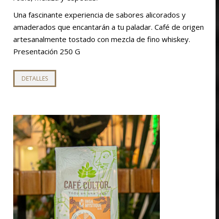
Una fascinante experiencia de sabores alicorados y
amaderados que encantarán a tu paladar. Café de origen
artesanalmente tostado con mezcla de fino whiskey.
Presentación 250 G
Este
DETALLES
producto
tiene
múltiples
variantes.
Las
opciones
se
pueden
elegir
en
la