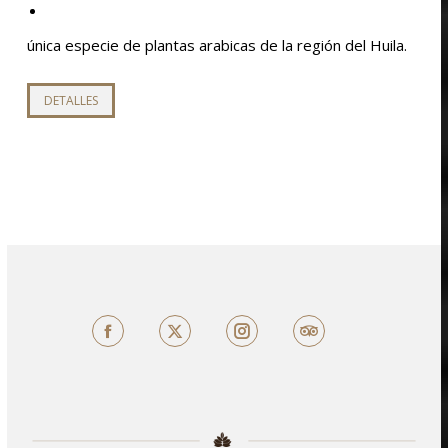
única especie de plantas arabicas de la región del Huila.
Este
DETALLES
producto
tiene
múltiples
variantes.
Las
opciones
se
pueden
elegir
Facebook
X
TripAdvisor
en
la
página
de
producto