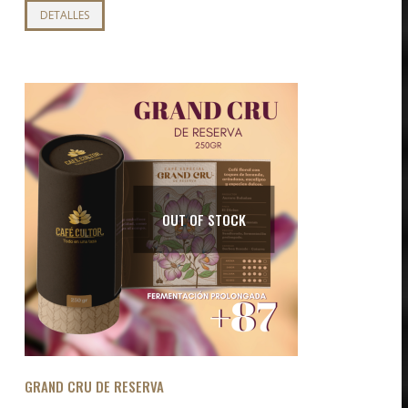
Este
DETALLES
producto
tiene
múltiples
variantes.
Las
opciones
se
pueden
elegir
OUT OF STOCK
en
la
página
de
producto
GRAND CRU DE RESERVA