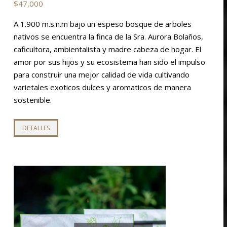
$
47,000
A 1.900 m.s.n.m bajo un espeso bosque de arboles
nativos se encuentra la finca de la Sra. Aurora Bolaños,
caficultora, ambientalista y madre cabeza de hogar. El
amor por sus hijos y su ecosistema han sido el impulso
para construir una mejor calidad de vida cultivando
varietales exoticos dulces y aromaticos de manera
sostenible.
Este
DETALLES
producto
tiene
múltiples
variantes.
Las
opciones
se
pueden