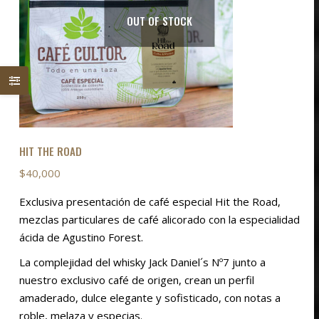
elegir
OUT OF STOCK
en
la
página
de
producto
HIT THE ROAD
$
40,000
Exclusiva presentación de café especial Hit the Road,
mezclas particulares de café alicorado con la especialidad
ácida de Agustino Forest.
La complejidad del whisky Jack Daniel´s Nº7 junto a
nuestro exclusivo café de origen, crean un perfil
amaderado, dulce elegante y sofisticado, con notas a
roble, melaza y especias.