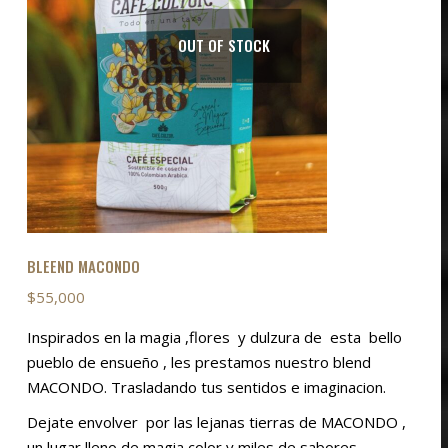
BENEFICIO NATURAL
Rango
$
55,000
-
$
88,000
Rango
$
55,000
-
$
88,000
OUT OF STOCK
de
de
precios:
Este
precios:
Este
SELECCIONAR OPCIONES
SELECCIONAR OPCIONES
desde
producto
desde
producto
K
$55,000
tiene
$55,000
tiene
hasta
múltiples
hasta
múltiples
$88,000
variantes.
$88,000
variantes.
Las
Las
opciones
opciones
se
se
BLEEND MACONDO
pueden
pueden
$
55,000
elegir
elegir
en
en
Inspirados en la magia ,flores y dulzura de esta bello
la
la
pueblo de ensueño , les prestamos nuestro blend
página
página
MACONDO. Trasladando tus sentidos e imaginacion.
de
de
Dejate envolver por las lejanas tierras de MACONDO ,
producto
producto
un lugar lleno de magia color y miles de sabores .