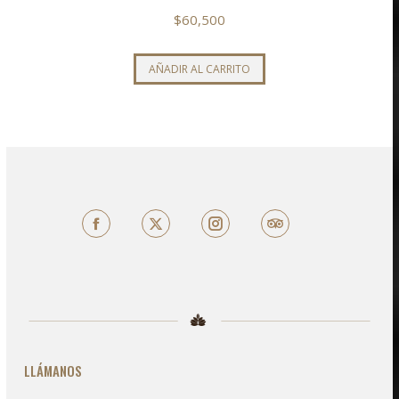
$
60,500
AÑADIR AL CARRITO
Facebook
X
TripAdvisor
LLÁMANOS